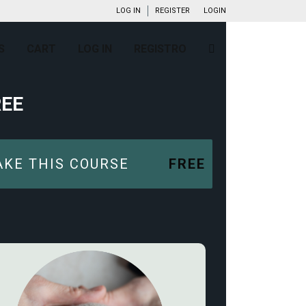
LOG IN
REGISTER
LOGIN
S
CART
LOG IN
REGISTRO
REE
AKE THIS COURSE
FREE