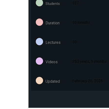
127
Students
10 months
Duration
10
Lectures
250 years, 9 months
Videos
February 26, 2026
Updated